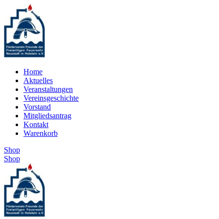
Zum
Inhalt
springen
Home
Aktuelles
Veranstaltungen
Vereinsgeschichte
Vorstand
Mitgliedsantrag
Kontakt
Warenkorb
Shop
Shop