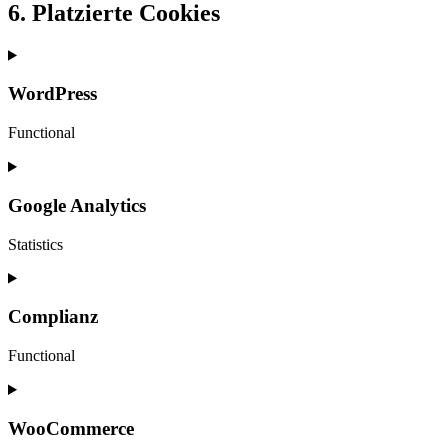
6. Platzierte Cookies
WordPress
Functional
Consent
to
service
Google Analytics
wordpress
Statistics
Consent
to
service
Complianz
google-
analytics
Functional
Consent
to
service
WooCommerce
complianz