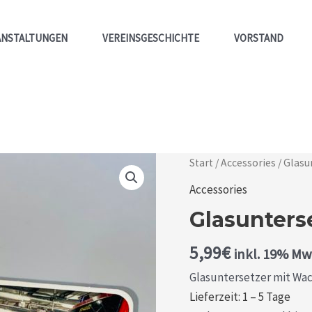
ANSTALTUNGEN
VEREINSGESCHICHTE
VORSTAND
Glasuntersetzer
Start
/
Accessories
/ Glasu
Wache
Accessories
61
Glasunters
Menge
5,99
€
inkl. 19% Mw
Glasuntersetzer mit Wac
Lieferzeit: 1 – 5 Tage