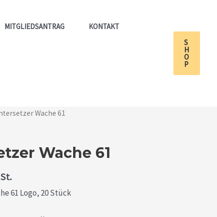
MITGLIEDSANTRAG
KONTAKT
S
H
O
P
ntersetzer Wache 61
etzer Wache 61
St.
he 61 Logo, 20 Stück