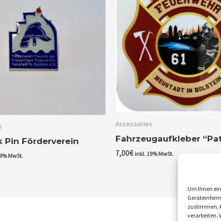
Accessories
s
Fahrzeugaufkleber “Pat
 Pin Förderverein
7,00
€
inkl. 19% MwSt.
19% MwSt.
Um Ihnen ein
Geräteinform
zustimmen, k
verarbeiten.